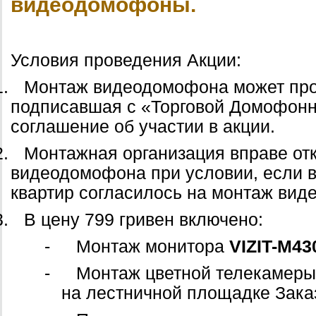
видеодомофоны.
Условия проведения Акции:
1.
Монтаж видеодомофона может пров
подписавшая с «Торговой Домофон
cоглашение об участии в акции.
2.
Монтажная организация вправе отк
видеодомофона при условии, если в
квартир согласилось на монтаж ви
3.
В цену 799 гривен включено:
-
Монтаж монитора
VIZIT
-
M
43
-
Монтаж цветной телекамер
на лестничной площадке Зака