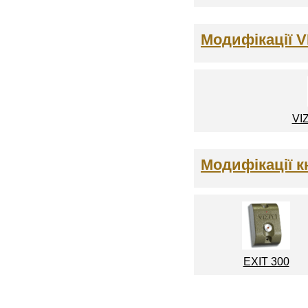
Модифікації V
VI
Модифікації к
EXIT 300