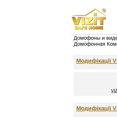
Домофоны и виде
Домофонная Ком
Модифікації V
VI
Модифікації V