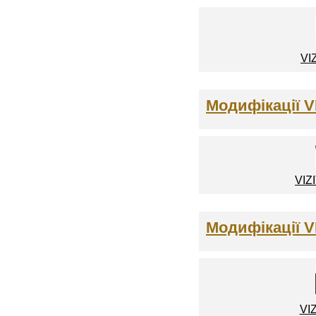
VI
Модифікації V
VIZ
Модифікації V
VI