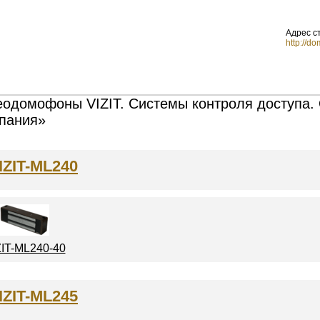
Адрес с
http://do
одомофоны VIZIT. Системы контроля доступа.
пания»
IZIT-ML240
ZIT-ML240-40
IZIT-ML245