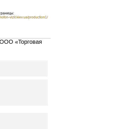
траницы:
mofon-vizit.kiev.ua/production1/
 ООО «Торговая