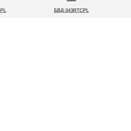
CPL
БВД-343RTCPL