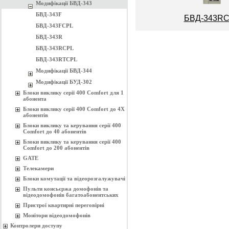
Модифікації БВД-343
БВД-343F
БВД-343R
БВД-343FCPL
БВД-343R
БВД-343RCPL
БВД-343RTCPL
Модифікації БВД-344
Модифікації БУД-302
Блоки виклику серії 400 Comfort для 1
абонента
Блоки виклику серії 400 Comfort до 4Х
абонентів
Блоки виклику та керування серії 400
Comfort до 40 абонентів
Блоки виклику та керування серії 400
Comfort до 200 абонентів
GATE
Телекамери
Блоки комутації та відеорозгалужувачі
Пульти консьєржа домофонів та
відеодомофонів багатоабонентських
Пристрої квартирні переговірні
Монітори відеодомофонів
Контролери доступу