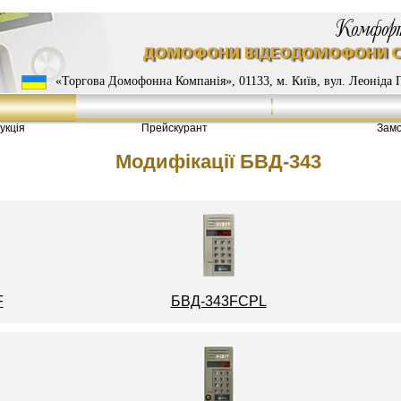
«Торгова Домофонна Компанія», 01133, м. Київ, вул. Леоніда П
укція
Прейскурант
Замо
Модифікації БВД-343
F
БВД-343FCPL