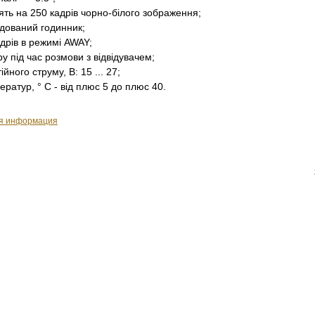
ть на 250 кадрів чорно-білого зображення;
дований годинник;
дрів в режимі AWAY;
у під час розмови з відвідувачем;
йного струму, В: 15 ... 27;
ратур, ° С - від плюс 5 до плюс 40.
ая информация