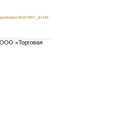
ua/production7816/?r857_id=435
 ООО «Торговая