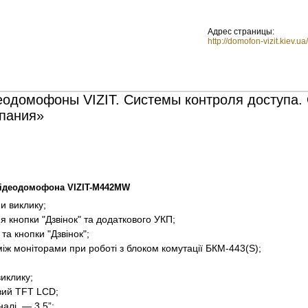
Адрес страницы:
http://domofon-vizit.kiev.
одомофоны VIZIT. Системы контроля доступа.
пания»
відеодомофона VIZIT-M442MW
и виклику;
я кнопки "Дзвінок" та додаткового УКП
;
та кнопки "Дзвінок";
між моніторами при роботі з блоком комутації БКМ-443(S);
виклику;
вий TFT LCD;
налі — 3.5”;