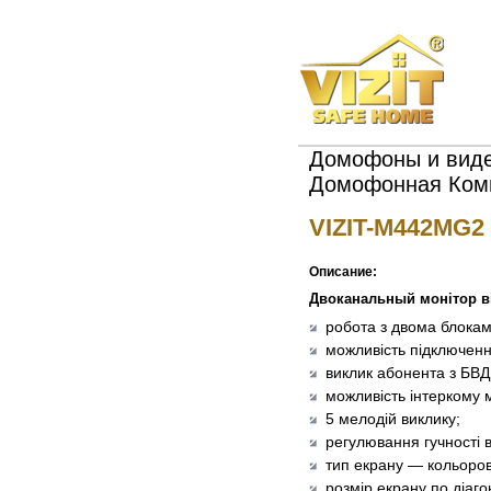
Домофоны и виде
Домофонная Ком
VIZIT-M442MG2
Описание:
Двоканальный монітор 
робота з двома блокам
можливість підключенн
виклик абонента з БВД 
можливість інтеркому 
5 мелодій виклику;
регулювання
гучності 
тип екрану — кольоро
розмір екрану по діаго