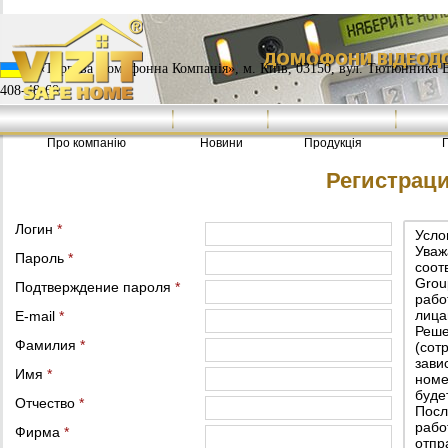
«Торгова Домофонна Компанія», м. Київ, 03150, вул. Тютюнника Васи
408-48-68
Про компанію
Новини
Продукція
Регистрац
Логин
*
Усло
Уваж
Пароль
*
соот
Grou
Подтверждение пароля
*
рабо
лица
E-mail
*
Реше
Фамилия
*
(сот
зави
Имя
*
номе
буде
Отчество
*
Посл
рабо
Фирма
*
отпр