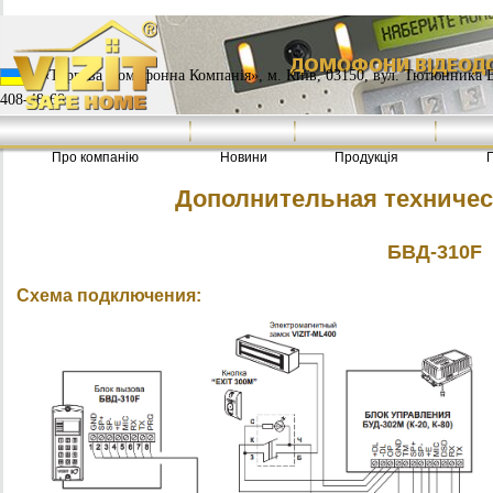
«Торгова Домофонна Компанія», м. Київ, 03150, вул. Тютюнника Васи
408-48-68
Про компанію
Новини
Продукція
Дополнительная техниче
БВД-310F
Схема подключения: