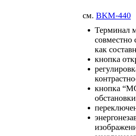
см.
BKM-440
Терминал 
совместно 
как состав
кнопка отк
регулировк
контрастно
кнопка “M
обстановки
переключен
энергонеза
изображени