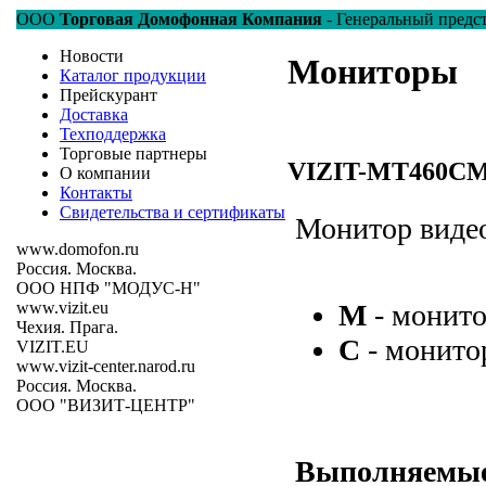
ООО
Торговая Домофонная Компания
- Генеральный предс
Новости
Мониторы
Каталог продукции
Прейскурант
Доставка
Техподдержка
Торговые партнеры
VIZIT-MT460C
О компании
Контакты
Свидетельства и сертификаты
Монитор виде
www.domofon.ru
Россия. Москва.
ООО НПФ "МОДУС-Н"
М
- монито
www.vizit.eu
Чехия. Прага.
С
- монито
VIZIT.EU
www.vizit-center.narod.ru
Россия. Москва.
ООО "ВИЗИТ-ЦЕНТР"
Выполняемые