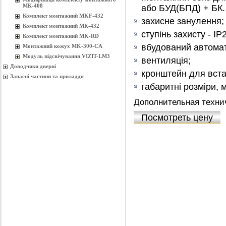
МК-408
або БУД(БПД) + БК.
Комплект монтажний MKF-432
захисне занулення;
Комплект монтажний МК-432
ступінь захисту - IP
Комплект монтажний MK-RD
вбудований автома
Монтажний кожух MK-300-CA
Модуль підсвічування VIZIT-LM3
вентиляція;
Доводчики дверні
кронштейн для вста
Запасні частини та приладдя
габаритні розміри, 
Дополнительная техни
Посмотреть цену