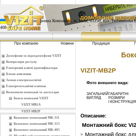
«Торгова Домофонна Компанія», м. Київ, 03150, вул. Тютюнника Васи
408-48-68
Про компанію
Новини
Продукція
Бокс
Домофони та відеодомофони VIZIT
Контролери доступу
Електронні ключі-ідентифікатори
VIZIT-MB2Р
Блоки живлення
Замки електромагнітні
Фото внешнего вида:
Електромеханічні клямки
Комплекти монтажнi та аксесуари
ЗАГАЛЬНИЙ
ГАБАРИТНІ
ВИГЛЯД
РОЗМІРИ
Бокси монтажнi VIZIT
І КОНСТРУКЦІЯ
VIZIT-MB1A
VIZIT-MB2Р
Описание:
Комплект монтажний МК-311
Комплект монтажний МК-315
Монтажний бокс VI
Комплект монтажний МК-405
Монтажний бокс дл
Модифікації комплекту монтажного