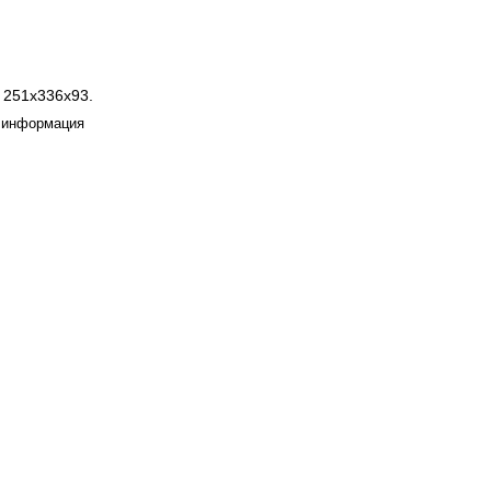
 251х336х93.
 информация