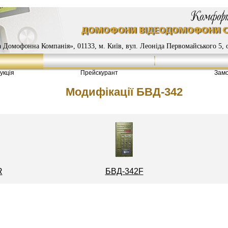
 Домофонна Компанія», 01133, м. Київ, вул. Леоніда Первомайського 5, о
укція
Прейскурант
Замо
Модифікації БВД-342
R
БВД-342F