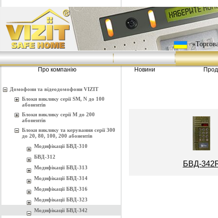
«Торгова
Про компанію
Новини
Прод
Домофони та відеодомофони VIZIT
Блоки виклику серії SM, N до 100
абонентів
Блоки виклику серії M до 200
абонентів
Блоки виклику та керування серії 300
до 20, 80, 100, 200 абонентів
Модифікації БВД-310
БВД-312
БВД-342
Модифікації БВД-313
Модифікації БВД-314
Модифікації БВД-316
Модифікації БВД-323
Модифікації БВД-342