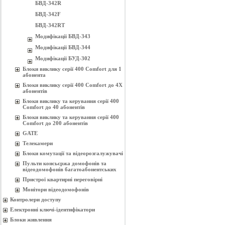
БВД-342R
БВД-342F
БВД-342RT
Модифікації БВД-343
Модифікації БВД-344
Модифікації БУД-302
Блоки виклику серії 400 Comfort для 1
абонента
Блоки виклику серії 400 Comfort до 4Х
абонентів
Блоки виклику та керування серії 400
Comfort до 40 абонентів
Блоки виклику та керування серії 400
Comfort до 200 абонентів
GATE
Телекамери
Блоки комутації та відеорозгалужувачі
Пульти консьєржа домофонів та
відеодомофонів багатоабонентських
Пристрої квартирні переговірні
Монітори відеодомофонів
Контролери доступу
Електронні ключі-ідентифікатори
Блоки живлення