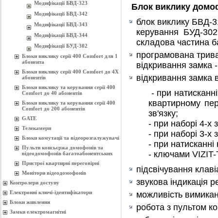
Модифікації БВД-323
Блок
виклику
домо
Модифікації БВД-342
блок виклику
БВД-3
Модифікації БВД-343
керування
БУД-302
Модифікації БВД-344
складова частина б
Модифікації БУД-302
програмована трив
Блоки виклику серії 400 Comfort для 1
абонента
відкривання замка
-
Блоки виклику серії 400 Comfort до 4Х
відкривання замка 
абонентів
Блоки виклику та керування серії 400
- при натисканн
Comfort до 40 абонентів
квартирному пер
Блоки виклику та керування серії 400
Comfort до 200 абонентів
зв'язку;
GATE
- при наборі 4-х
Телекамери
- при наборі 3-х
Блоки комутації та відеорозгалужувачі
- при натисканні
Пульти консьєржа домофонів та
- ключами
VIZIT
відеодомофонів багатоабонентських
Пристрої квартирні переговірні
підсвічування клаві
Монітори відеодомофонів
звукова індикація р
Контролери доступу
Електронні ключі-ідентифікатори
можливість вимикан
Блоки живлення
робота з пультом ко
Замки електромагнітні