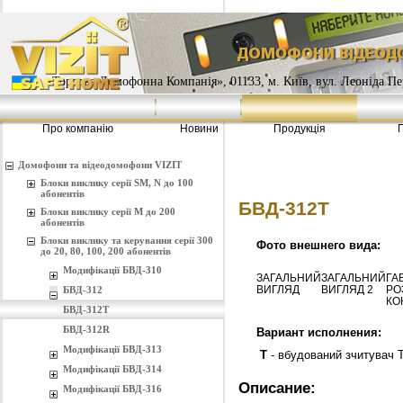
«Торгова Домофонна Компанія», 01133, м. Київ, вул. Леоніда Пе
Про компанію
Новини
Продукція
Домофони та відеодомофони VIZIT
Блоки виклику серії SM, N до 100
абонентів
БВД-312Т
Блоки виклику серії M до 200
абонентів
Блоки виклику та керування серії 300
Фото внешнего вида:
до 20, 80, 100, 200 абонентів
Модифікації БВД-310
ЗАГАЛЬНИЙ
ЗАГАЛЬНИЙ
ГА
ВИГЛЯД
ВИГЛЯД 2
РО
БВД-312
КО
БВД-312Т
БВД-312R
Вариант исполнения:
Модифікації БВД-313
T
- вбудований зчитувач 
Модифікації БВД-314
Описание:
Модифікації БВД-316