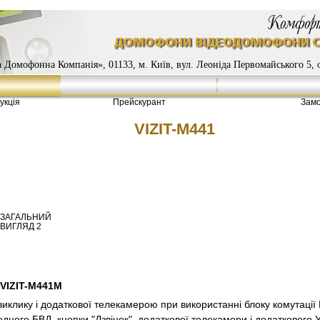
 Домофонна Компанія», 01133, м. Київ, вул. Леоніда Первомайського 5, о
укція
Прейскурант
Замо
VIZIT-M441
ЗАГАЛЬНИЙ
ВИГЛЯД 2
VIZIT-M441М
виклику і додаткової телекамерою при використанні блоку комутаці
дного БВД, кнопки "Дзвінок", додаткової телекамери і додаткового У