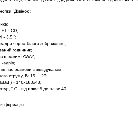
нопки "Дзвінок";
інка;
 TFT LCD;
 - 3.5 ";
 кадри чорно-білого зображення;
ваний годинник;
ів в режимі AWAY;
 кадрів;
під час розмови з відвідувачем;
го струму, В: 15 ... 27;
ШхВхГ) - 140х183х48;
тур, ° С - від плюс 5 до плюс 40.
 информация