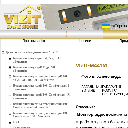
«Торгова
Про компанію
Новини
Прод
Домофони та відеодомофони VIZIT
Блоки виклику серії SM, N до 100
абонентів
VIZIT-M441М
Блоки виклику серії M до 200
абонентів
Фото внешнего вида:
Блоки виклику та керування серії 300
до 20, 80, 100, 200 абонентів
Блоки виклику серії 400 Comfort для 1
ЗАГАЛЬНИЙ
ГАБАРИТНІ
абонента
ВИГЛЯД
РОЗМІРИ
І КОНСТРУКЦІЯ
Блоки виклику серії 400 Comfort до 4Х
абонентів
Блоки виклику та керування серії 400
Описание:
Comfort до 40 абонентів
Блоки виклику та керування серії 400
Монітор відеодомофона 
Comfort до 200 абонентів
робота з двома блоками 
GATE
можливість підключення о
Телекамери