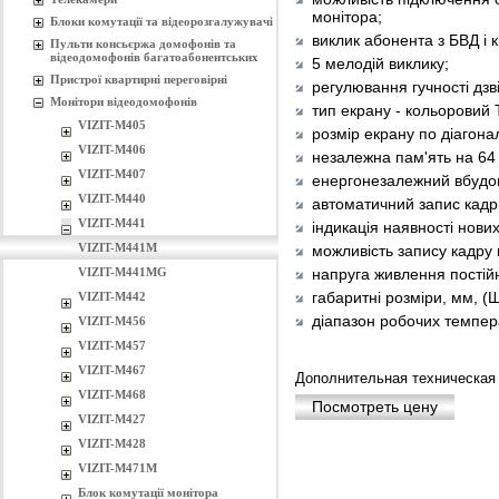
монітора;
Блоки комутації та відеорозгалужувачі
виклик абонента з БВД і к
Пульти консьєржа домофонів та
відеодомофонів багатоабонентських
5 мелодій виклику;
Пристрої квартирні переговірні
регулювання гучності дзв
Монітори відеодомофонів
тип екрану - кольоровий
VIZIT-M405
розмір екрану по діагоналі
VIZIT-M406
незалежна пам'ять на 64
VIZIT-M407
енергонезалежний вбудо
VIZIT-M440
автоматичний запис кадр
VIZIT-M441
індикація наявності нових
VIZIT-M441М
можливість запису кадру 
VIZIT-M441MG
напруга живлення постійно
габаритні розміри, мм, (
VIZIT-M442
діапазон робочих темпера
VIZIT-M456
VIZIT-М457
VIZIT-M467
Дополнительная техническая
VIZIT-M468
Посмотреть цену
VIZIT-M427
VIZIT-M428
VIZIT-M471M
Блок комутації монітора