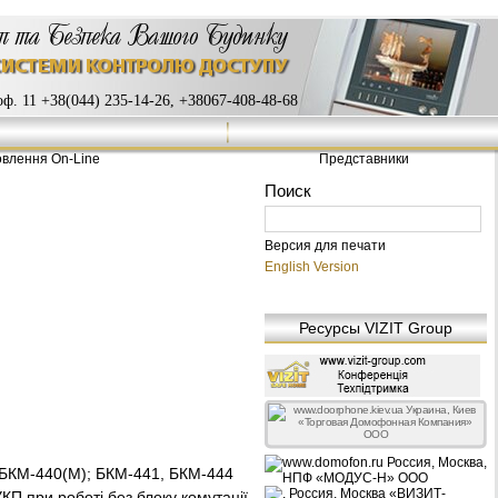
ф. 11 +38(044) 235-14-26, +38067-408-48-68
влення On-Line
Представники
Версия для печати
English Version
Ресурсы VIZIT Group
ї БКМ-440(M); БКМ-441, БКМ-444
КП при роботі без блоку комутації