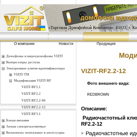
«Торговая Домофонная Компания», 01133, г. Кие
О компании
Новости
Продукция
Моди
Домофоны и видеодомофоны VIZIT
Контроллеры доступа
Электронные ключи-идентификаторы
VIZIT-RF2.2-12
VIZIT-TM
Модификации VIZIT-RF
Фото внешнего вида:
VIZIT-RF2.1
VIZIT-RF2.2
RED
BROWN
VIZIT-RF2.2-06
VIZIT-RF2.2-12
Описание:
VIZIT-RF3.1
Радиочастотный клю
Блоки питания
RF2.2-12
Замки электромагнитные
Радиочастотные ид
Комплекты монтажные и аксессуары