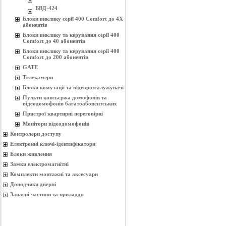
БВД-424
Блоки виклику серії 400 Comfort до 4Х
абонентів
Блоки виклику та керування серії 400
Comfort до 40 абонентів
Блоки виклику та керування серії 400
Comfort до 200 абонентів
GATE
Телекамери
Блоки комутації та відеорозгалужувачі
Пульти консьєржа домофонів та
відеодомофонів багатоабонентських
Пристрої квартирні переговірні
Монітори відеодомофонів
Контролери доступу
Електронні ключі-ідентифікатори
Блоки живлення
Замки електромагнітні
Комплекти монтажнi та аксесуари
Доводчики дверні
Запасні частини та приладдя