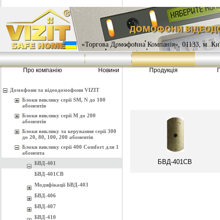
«Торгова Домофонна Компанія», 01133, м. Киї
Про компанію
Новини
Продукція
Домофони та відеодомофони VIZIT
Блоки виклику серії SM, N до 100
абонентів
Блоки виклику серії M до 200
абонентів
Блоки виклику та керування серії 300
до 20, 80, 100, 200 абонентів
Блоки виклику серії 400 Comfort для 1
абонента
БВД-401CB
БВД-401
БВД-401CB
Модифікації БВД-403
БВД-406
БВД-407
БВД-410